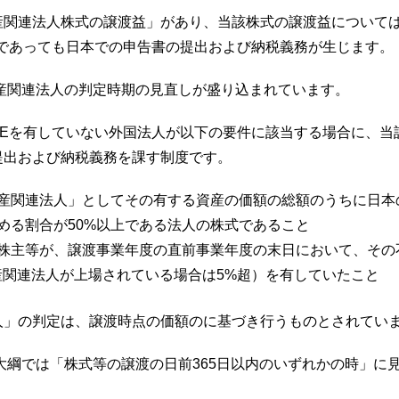
産関連法人株式の譲渡益」があり、当該株式の譲渡益について
であっても日本での申告書の提出および納税義務が生じます。
動産関連法人の判定時期の見直しが盛り込まれています。
PEを有していない外国法人が以下の要件に該当する場合に、当
提出および納税義務を課す制度です。
産関連法人」としてその有する資産の価額の総額のうちに日本
める割合が50%以上である法人の株式であること
株主等が、譲渡事業年度の直前事業年度の末日において、その
産関連法人が上場されている場合は5%超）を有していたこと
人」の判定は、譲渡時点の価額のに基づき行うものとされてい
正大綱では「株式等の譲渡の日前365日以内のいずれかの時」に